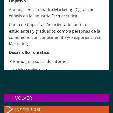
Objetivo
Ahondar en la temática Marketing Digital con
énfasis en la Industria Farmacéutica.
Curso de Capacitación orientado tanto a
estudiantes y graduados como a personas de la
comunidad con conocimiento y/o experiencia en
Marketing.
Desarrollo Temático
✓ Paradigma social de Internet
✓ Palabras clave 3.0
✓ Marketing empático en el desarrollo relacional
de la industria
✓ Estrategias online para una mejor venta
VOLVER
✓ Community Management
INSCRIBIRSE
✓ El universo “Influencer”