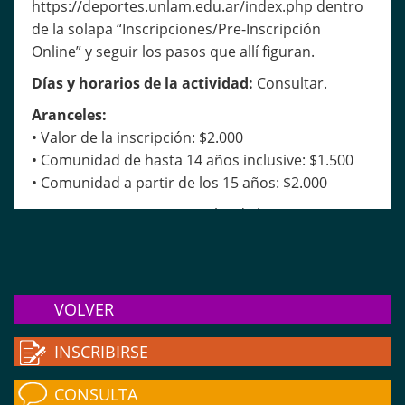
https://deportes.unlam.edu.ar/index.php dentro
de la solapa “Inscripciones/Pre-Inscripción
Online” y seguir los pasos que allí figuran.
Días y horarios de la actividad:
Consultar.
Aranceles:
• Valor de la inscripción: $2.000
• Comunidad de hasta 14 años inclusive: $1.500
• Comunidad a partir de los 15 años: $2.000
IMPORTANTE:
Una vez realizada la pre-
inscripción, deberán descargar desde el Portal de
Deportes, completar y presentar su Ficha Médica
2022 completa en nuestra Oficina de Atención al
Público.
VOLVER
Ante dudas y/o consultas, solicitamos se
INSCRIBIRSE
comuniquen por mensaje privado a través de
nuestras redes social, llamando al 4480-8900
CONSULTA
(Interno: 8822) o enviando un e-mail a